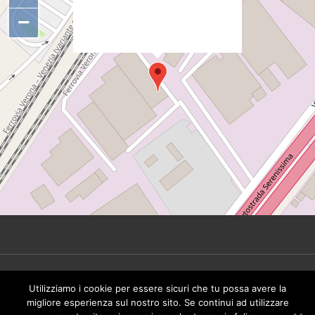
d.head.appendChild(s);"
−
height="0px" width="0px" />
© 2026 Tinbeer Srl. All rights reserved - P.IVA
Utilizziamo i cookie per essere sicuri che tu possa avere la
IT02492930249 -
Privacy Policy
migliore esperienza sul nostro sito. Se continui ad utilizzare