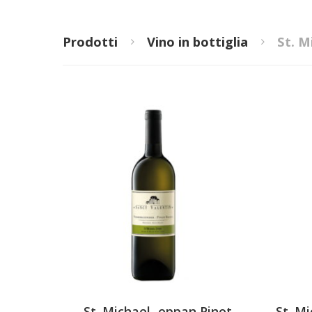
Prodotti
Vino in bottiglia
St. M
St. Michael-.eppan Pinot
St. M