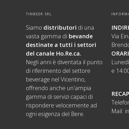
TINBEER SRL
INFORMA
Siamo
distributori
di una
INDIR
vasta gamma di
bevande
Via Ei
destinate a tutti i settori
Brendo
del canale Ho.Re.ca.
ORARI
Negli anni è diventata il punto
Lunedì
di riferimento del settore
e 14:00
beverage nel Vicentino,
offrendo anche un'ampia
RECAP
gamma di servizi capaci di
Telefo
rispondere velocemente ad
Mail:
i
ogni esigenza del Bere.