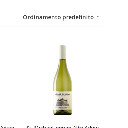
Ordinamento predefinito
 Adige
St. Michael-eppan Alto Adige