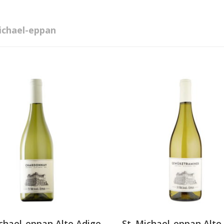
ichael-eppan
ichael-eppan Alto Adige
St. Michael-eppan Alto