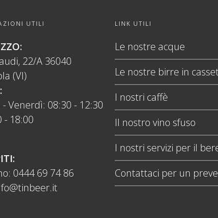
ZIONI UTILI
LINK UTILI
IZZO:
Le nostre acque
naudi, 22/A 36040
Le nostre birre in casse
la (VI)
:
I nostri caffè
 - Venerdì: 08:30 - 12:30
 - 18:00
Il nostro vino sfuso
I nostri servizi per il ber
ITI:
no:
0444 69 74 86
Contattaci per un preve
nfo@tinbeer.it