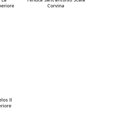
periore
Corvina
los Il
eriore