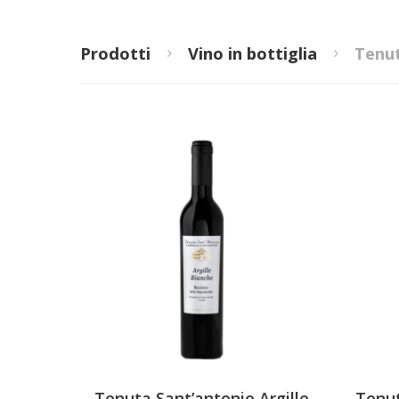
Prodotti
Vino in bottiglia
Tenut
Tenuta Sant’antonio Argille
Tenu