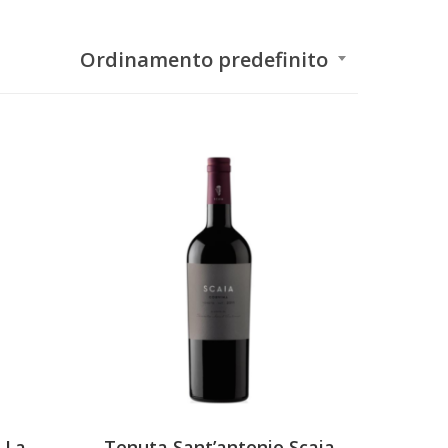
Ordinamento predefinito
 La
Tenuta Sant’antonio Scaia