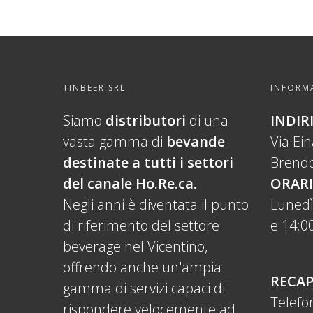
TINBEER SRL
INFORMA
Siamo
distributori
di una
INDIR
vasta gamma di
bevande
Via Ei
destinate a tutti i settori
Brendo
del canale Ho.Re.ca.
ORARI
Negli anni è diventata il punto
Lunedì
di riferimento del settore
e 14:00
beverage nel Vicentino,
offrendo anche un'ampia
RECAP
gamma di servizi capaci di
Telefo
rispondere velocemente ad