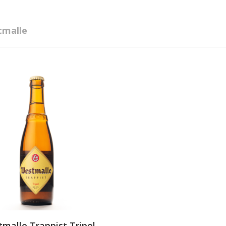
malle
malle Trappist Tripel