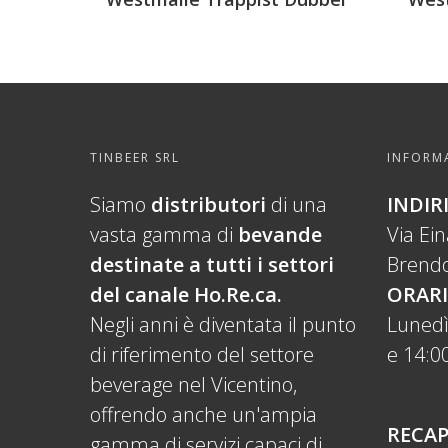
TINBEER SRL
INFORMA
Siamo
distributori
di una
INDIR
vasta gamma di
bevande
Via Ei
destinate a tutti i settori
Brendo
del canale Ho.Re.ca.
ORARI
Negli anni è diventata il punto
Lunedì
di riferimento del settore
e 14:00
beverage nel Vicentino,
offrendo anche un'ampia
RECAP
gamma di servizi capaci di