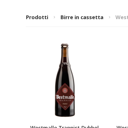
Prodotti
Birre in cassetta
West
Westmalle Trappist Dubbel
West