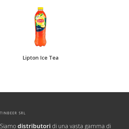
Lipton Ice Tea
TINBEER SRL
Siamo
distributori
di una vasta gamma di