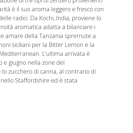
zione di tre tipi di zenzero provenienti
arità è il suo aroma leggero e fresco con
elle radici. Da Kochi, India, proviene lo
nsità aromatica adatta a bilanciare i
ance amare della Tanzania spremute a
oni siciliani per la Bitter Lemon e la
Mediterranean. L’ultima arrivata è
io e giugno nella zone del
lo zucchero di canna, al contrario di
nello Staffordshire ed è stata