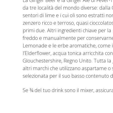
La Ginger Beer e la Ginger Ale di Fever-T
da tre località del mondo diverse: dalla 
sentori di lime e i cui oli sono estratti 
zenzero ricco e terroso, quasi cioccolat
primi due. Altri ingredienti chiave per
freddo e manualmente per conservarne il pi
Lemonade e le erbe aromatiche, come il 
l’Elderflower, acqua tonica arricchita co
Glouchestershire, Regno Unito. Tutta la 
altri marchi che utilizzano aspartame o 
selezionata per il suo basso contenuto d
Se ¾ del tuo drink sono il mixer, assicurat