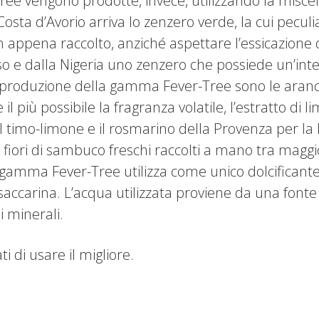
ree vengono prodotte, invece, utilizzando la miscela
Costa d’Avorio arriva lo zenzero verde, la cui peculi
non appena raccolto, anziché aspettare l’essicazione d
oso e dalla Nigeria uno zenzero che possiede un’inte
 la produzione della gamma Fever-Tree sono le ar
ù possibile la fragranza volatile, l’estratto di lim
timo-limone e il rosmarino della Provenza per la 
n fiori di sambuco freschi raccolti a mano tra magg
gamma Fever-Tree utilizza come unico dolcificante 
saccarina. L’acqua utilizzata proviene da una fonte 
i minerali.
i di usare il migliore.