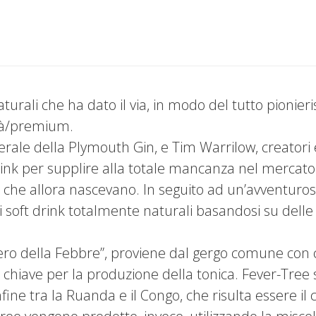
urali che ha dato il via, in modo del tutto pionieri
ità/premium.
nerale della Plymouth Gin, e Tim Warrilow, creatori 
nk per supplire alla totale mancanza nel mercato d
li che allora nascevano. In seguito ad un’avventurosa
 soft drink totalmente naturali basandosi su delle r
bero della Febbre”, proviene dal gergo comune con 
te chiave per la produzione della tonica. Fever-Tree 
ine tra la Ruanda e il Congo, che risulta essere il