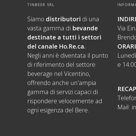
TINBEER SRL
INFORMA
Siamo
distributori
di una
INDIR
vasta gamma di
bevande
Via Ei
destinate a tutti i settori
Brendo
del canale Ho.Re.ca.
ORARI
Negli anni è diventata il punto
Lunedì
di riferimento del settore
e 14:00
beverage nel Vicentino,
offrendo anche un'ampia
RECAP
gamma di servizi capaci di
Telefo
rispondere velocemente ad
Mail:
i
ogni esigenza del Bere.