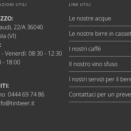
ZIONI UTILI
LINK UTILI
IZZO:
Le nostre acque
naudi, 22/A 36040
Le nostre birre in casse
la (VI)
:
I nostri caffè
 - Venerdì: 08:30 - 12:30
 - 18:00
Il nostro vino sfuso
I nostri servizi per il ber
ITI:
no:
0444 69 74 86
Contattaci per un preve
nfo@tinbeer.it