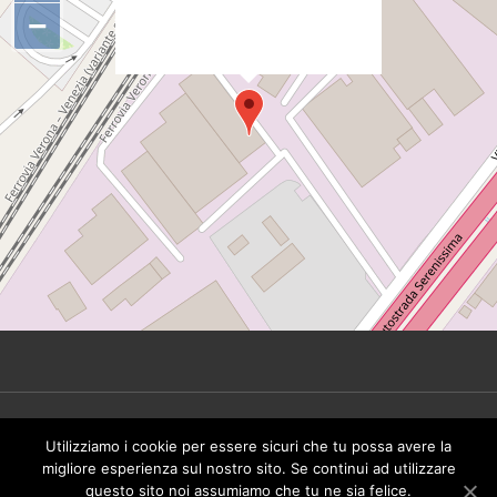
d.head.appendChild(s);"
−
height="0px" width="0px" />
© 2026 Tinbeer Srl. All rights reserved - P.IVA
Utilizziamo i cookie per essere sicuri che tu possa avere la
IT02492930249 -
Privacy Policy
migliore esperienza sul nostro sito. Se continui ad utilizzare
questo sito noi assumiamo che tu ne sia felice.